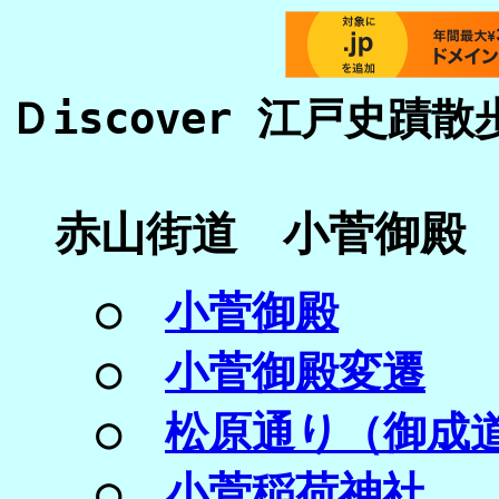
Ｄiscover 江戸史蹟散
赤山街道 小菅御殿
○
小菅御殿
○
小菅御殿変遷
○
松原通り（御成
○
小菅稲荷神社