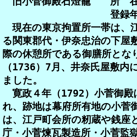
旧小菅御殿石燈籠 所 在 
登録年月日 平成元年
現在の東京拘置所一帯は、江
る関東郡代・伊奈忠治の下屋
際の休憩所である御膳所とな
（1736）7月、井奈氏屋敷
ました。
寛政４年（1792）小菅御
れ、跡地は幕府所有地の小菅
は、江戸町会所の籾蔵や銭座
庁・小菅煉瓦製造所・小菅監