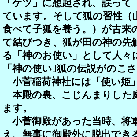
「ケツ」に想起され、誤って
ています。そして狐の習性（
食べて子狐を養う。）が古来
て結びつき、狐が田の神の先
る「神のお使い」として人々
「神の使い｣狐の伝説がのこ
小菅稲荷神社には「使い姫」
本殿の裏、こじんまりした庭
ます。
小菅御殿があった当時、将軍
え、無事に御殿外に脱出でき