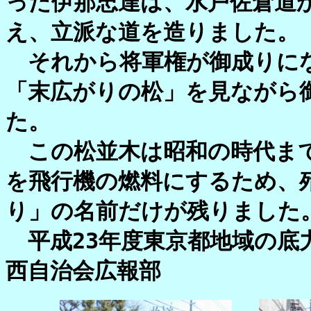
った伊那忠達は、水戸佐倉道
え、立派な道を造りました。
それから将軍権が御成りにな
「末広がりの松」を見ながら
た。
この松並木は昭和の時代まで
を飛行機の燃料にするため、
り」の名前だけが残りました
平成23年度東京都地域の底
西自治会広報部