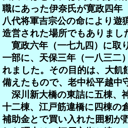
職にあった伊奈氏が寛政四年
八代将軍吉宗公の命により遊
造営された場所でもありまし
寛政六年（一七九四）に取り
一部に、天保三年（一八三二
れました。その目的は、大飢
備えたもので、老中松平越中
深川新大橋の東詰に五棟、神
十二棟、江戸筋違橋に四棟の
補助金とで買い入れた囲籾が