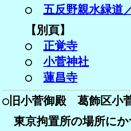
○
五反野親水緑道
【別頁】
○
正覚寺
○
小菅神社
○
蓮昌寺
○
旧小菅御殿 葛飾区小菅1
東京拘置所の場所にか