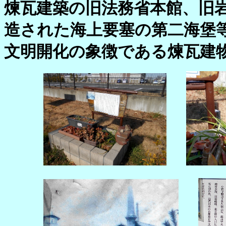
煉瓦建築の旧法務省本館、旧
造された海上要塞の第二海堡
文明開化の象徴である煉瓦建