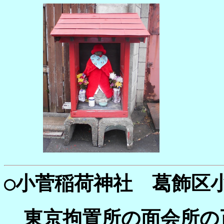
○
小菅稲荷神社 葛飾区小菅
東京拘置所の面会所の