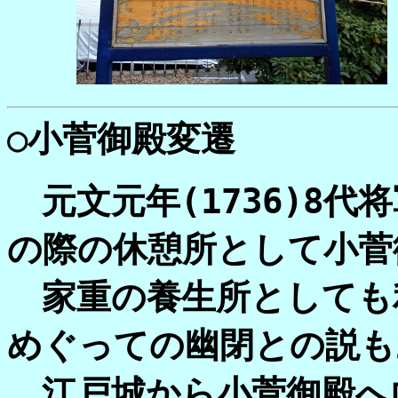
○小菅御殿変遷
元文元年(1736)8代
の際の休憩所として小菅
家重の養生所としても
めぐっての幽閉との説も
江戸城から小菅御殿へ