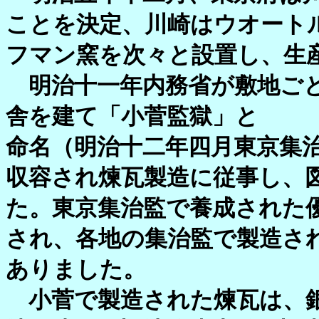
ことを決定、川崎はウオート
フマン窯を次々と設置し、生
明治十一年内務省が敷地ごと
舎を建て「小菅監獄」と
命名（明治十二年四月東京集
収容され煉瓦製造に従事し、
た。東京集治監で養成された
され、各地の集治監で製造さ
ありました。
小菅で製造された煉瓦は、銀