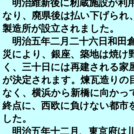
明治維新後に籾蔵施設が利用
なり、廃県後は払い下げられ
製造所が設立されました。
明治五年二月二十六日和田倉
災により、銀座、築地は焼け
く、三十日には再建される家
が決定されます。煉瓦造りの
なく、横浜から新橋に向かっ
終点に、西欧に負けない都市
した。
明治五年十二月、東京府は川