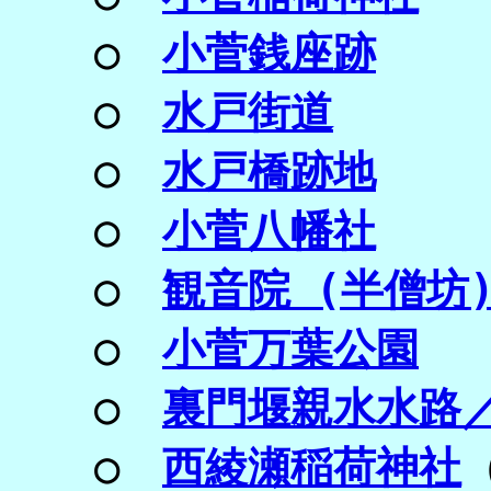
○
小菅銭座跡
○
水戸街道
○
水戸橋跡地
○
小菅八幡社
○
観音院 (半僧坊
○
小菅万葉公園
○
裏門堰親水水路
○
西綾瀬稲荷神社