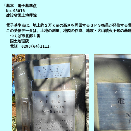
「基本 電子基準点
No.93016
建設省国土地理院
電子基準点は、地上約２万ｋｍの高さを周回するＧＰＳ衛星が発信する電
この受信データは、土地の測量、地図の作成、地震・火山噴火予知の基礎
つくば市北郷１番
国土地理院
電話 0298(64)1111」