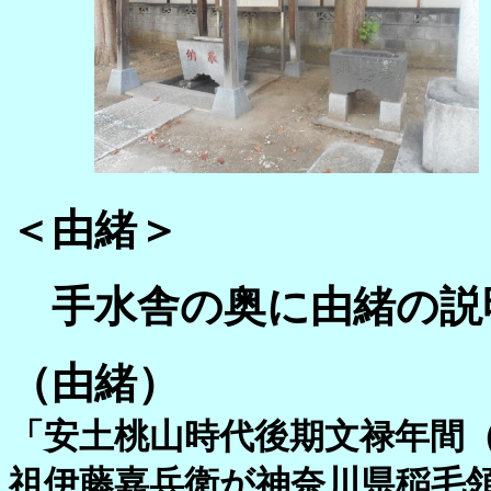
＜由緒＞
手水舎の奥に由緒の説
（由緒）
「安土桃山時代後期文禄年間
祖伊藤嘉兵衛が神奈川県稲毛