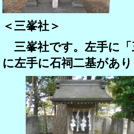
＜三峯社＞
三峯社です。左手に「
に左手に石祠二基があり