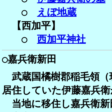
○
えぼ地蔵
【西加平】
○
西加平神社
○嘉兵衛新田
武蔵国橘樹郡稲毛領（
居住していた伊藤嘉兵衛
当地に移住し嘉兵衛新