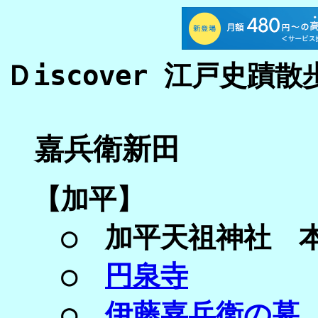
Ｄiscover 江戸史蹟散
嘉兵衛新田
【加平】
○ 加平天祖神社 
○
円泉寺
○
伊藤嘉兵衛の墓