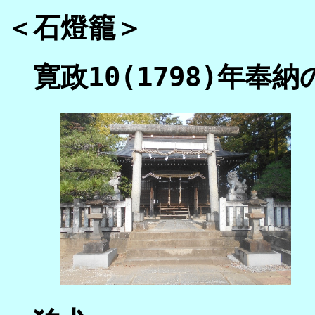
＜石燈籠＞
寛政10(1798)年奉