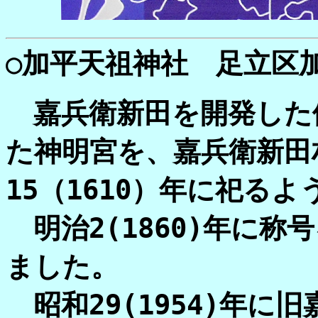
○加平天祖神社 足立区加平
嘉兵衛新田を開発した
た神明宮を、嘉兵衛新田
15（1610）年に祀る
明治2(1860)年に称
ました。
昭和29(1954)年に