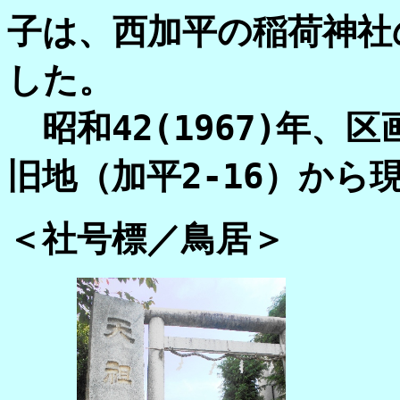
子は、西加平の稲荷神社
した。
昭和42(1967)年、
旧地（加平2-16）か
＜社号標／鳥居＞