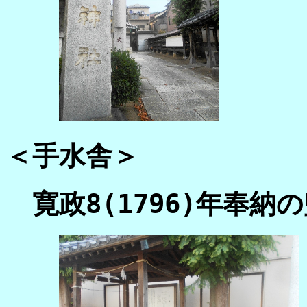
＜手水舎＞
寛政8(1796)年奉納