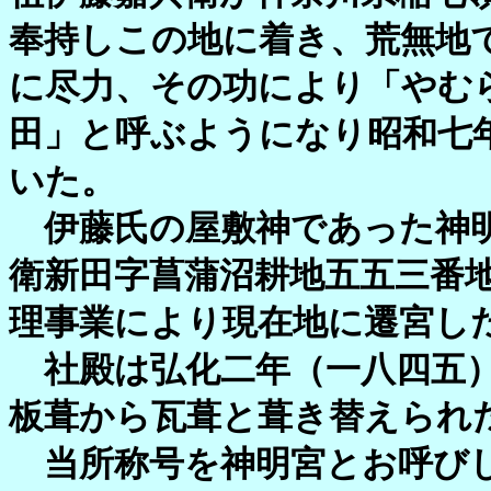
奉持しこの地に着き、荒無地
に尽力、その功により「やむ
田」と呼ぶようになり昭和七
いた。
伊藤氏の屋敷神であった神明
衛新田字菖蒲沼耕地五五三番
理事業により現在地に遷宮し
社殿は弘化二年（一八四五）
板葺から瓦葺と葺き替えられ
当所称号を神明宮とお呼びし