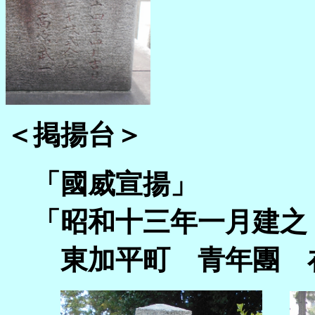
＜掲揚台＞
「國威宣揚」
「昭和十三年一月建之
東加平町 青年團 