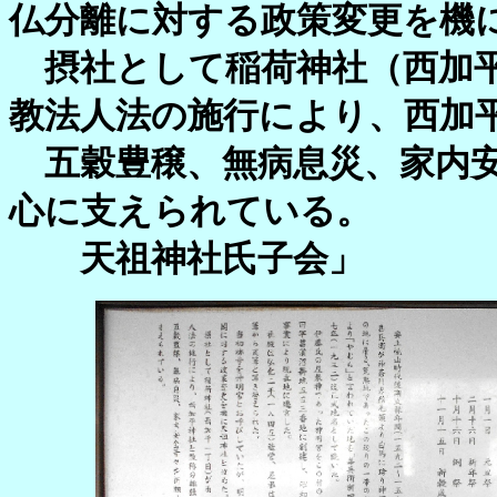
仏分離に対する政策変更を機
摂社として稲荷神社（西加平
教法人法の施行により、西加
五穀豊穣、無病息災、家内安
心に支えられている。
天祖神社氏子会」