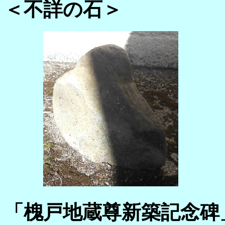
＜不詳の石＞
「槐戸地蔵尊新築記念碑