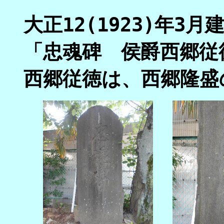
大正12(1923)年3
「忠魂碑 侯爵西郷従
西郷従徳は、西郷隆盛