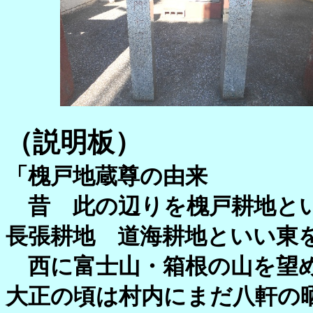
（説明板）
「槐戸地蔵尊の由来
昔 此の辺りを槐戸耕地とい
長張耕地 道海耕地といい東
西に富士山・箱根の山を望め
大正の頃は村内にまだ八軒の