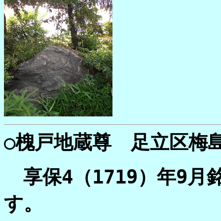
○
槐戸地蔵尊 足立区梅島2
享保4（1719）年9
す。