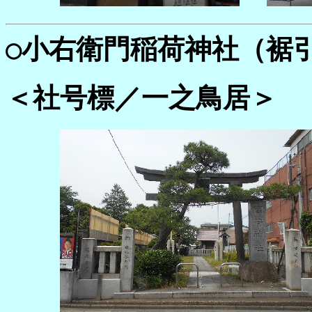
○
小右衛門稲荷神社（裾引
＜社号標／一之鳥居＞