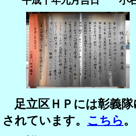
平成十年九月吉日 小右
足立区ＨＰには彰義隊
されています。
こちら
。