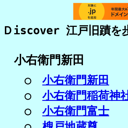
Ｄiscover 江戸旧蹟を
小右衛門新田
○
小右衛門新田
○
小右衛門稲荷神
○
小右衛門富士
○
槐戸地蔵尊