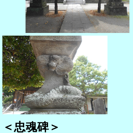
＜忠魂碑＞