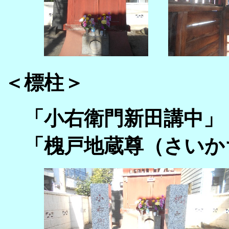
＜標柱＞
「小右衛門新田講中」
「槐戸地蔵尊（さいか