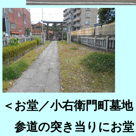
＜お堂／
小右衛門町墓地
参道の突き当りにお堂