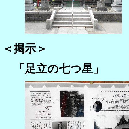
＜掲示＞
「足立の七つ星」