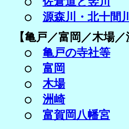
○
佐倉道と竪川
○
源森川・北十間
【
亀戸／
富岡／
木場／
○
亀戸の寺社等
○
富岡
○
木場
○
洲崎
○
富賀岡八幡宮