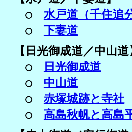
○
水戸道（千住追
○
下妻道
【
日光御成道／
中山道
○
日光御成道
○
中山道
○
赤塚城跡と寺社
○
高島秋帆と高島