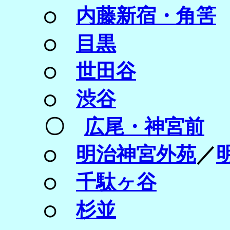
○
内藤新宿・角筈
○
目黒
○
世田谷
○
渋谷
〇
広尾・神宮前
○
明治神宮外苑
／
○
千駄ヶ谷
○
杉並