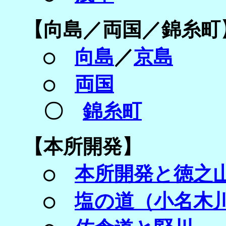
【
向島／
両国／
錦糸町
○
向島
／
京島
○
両国
〇
錦糸町
【
本所開発】
○
本所開発と徳之
○
塩の道（小名木