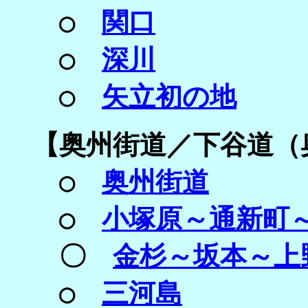
○
関口
○
深川
○
矢立初の地
【
奥州街道／
下谷道（
○
奥州街道
○
小塚原～通新町
〇
金杉～坂本～上
○
三河島