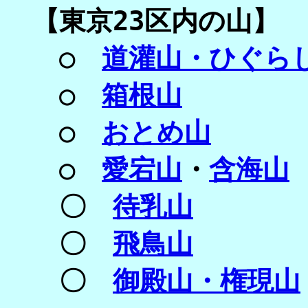
【
東京23区内の山】
○
道灌山・ひぐら
○
箱根山
○
おとめ山
○
愛宕山
・
含海山
〇
待乳山
〇
飛鳥山
〇
御殿山・権現山