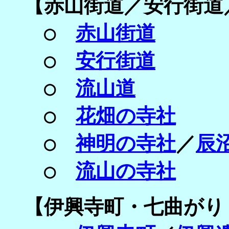
【赤山街道／
安行街道
○
赤山街道
○
安行街道
○
流山道
○
花畑の寺社
○
神明の寺社
／
辰
○
流山の寺社
【
伊興寺町・
七曲がり