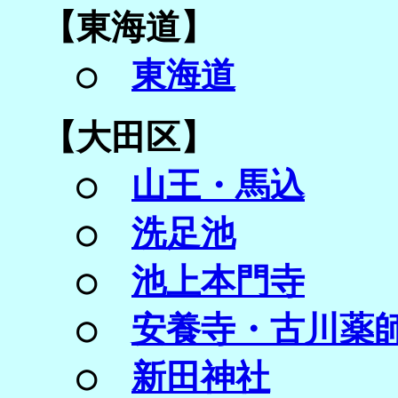
【
東海道】
○
東海道
【
大田区】
○
山王・馬込
○
洗足池
○
池上本門寺
○
安養寺・古川薬
○
新田神社