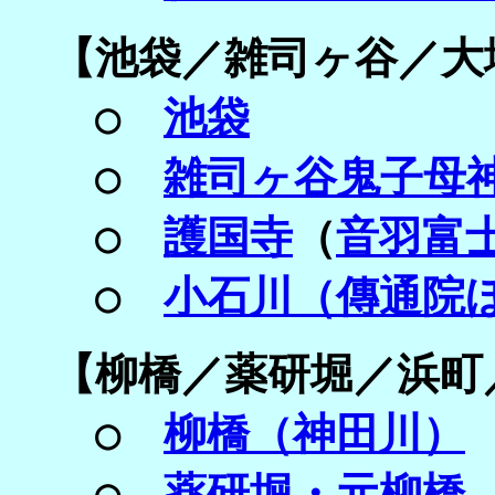
【
池袋／
雑司ヶ谷／
大
○
池袋
○
雑司ヶ谷鬼子母
○
護国寺
（
音羽富
○
小石川（傳通院
【
柳橋／
薬研堀／浜町
○
柳橋（神田川）
○
薬研堀・元柳橋