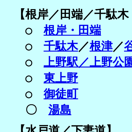
【
根岸／
田端／
千駄木
○
根岸・田端
○
千駄木
／
根津
／
○
上野駅／上野公
○
東上野
○
御徒町
〇
湯島
【
水戸道／
下妻道】