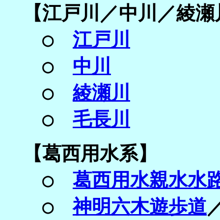
【
江戸川／
中川／
綾瀬
○
江戸川
○
中川
○
綾瀬川
○
毛長川
【
葛西用水系】
○
葛西用水親水水
○
神明六木遊歩道