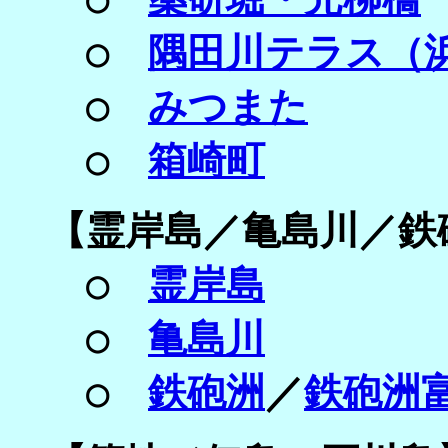
○
隅田川テラス（
○
みつまた
○
箱崎町
【
霊岸島／
亀島川／
鉄
○
霊岸島
○
亀島川
○
鉄砲洲
／
鉄砲洲