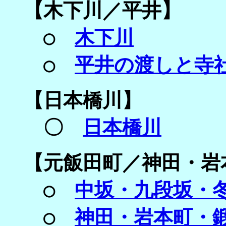
【
木下川／
平井】
○
木下川
○
平井の渡しと寺
【
日本橋川】
〇
日本橋川
【
元飯田町／
神田・岩
○
中坂・九段坂・
○
神田・岩本町・