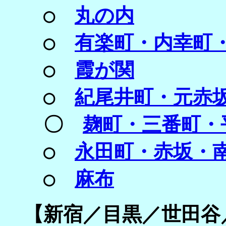
○
丸の内
○
有楽町・内幸町
○
霞が関
○
紀尾井町・元赤
〇
麹町・三番町・
○
永田町・赤坂・
○
麻布
【
新宿／
目黒／
世田谷