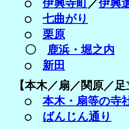
○
伊興寺町
／
伊興
○
七曲がり
○
栗原
〇
鹿浜・堀之内
○
新田
【
本木／扇／関原／
足
○
本木・扇等の寺
○
ばんじん通り