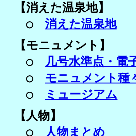
【
消えた温泉地】
○
消えた温泉地
【
モニュメント】
○
几号水準点・電
○
モニュメント種
○
ミュージアム
【
人物】
○
人物まとめ