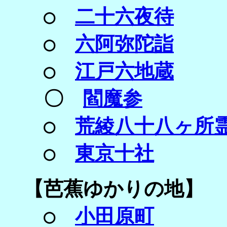
○
二十六夜待
○
六阿弥陀詣
○
江戸六地蔵
〇
閻魔参
○
荒綾八十八ヶ所
○
東京十社
【
芭蕉ゆかりの地】
○
小田原町