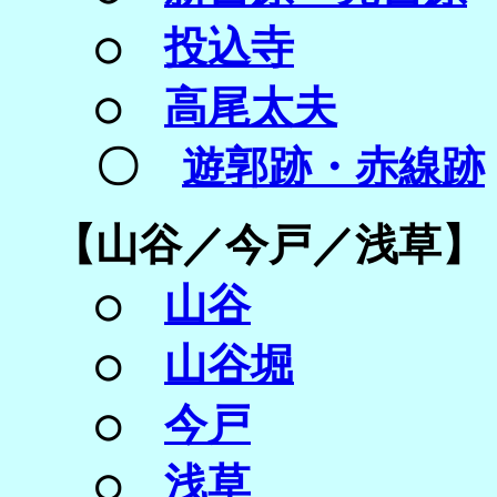
○
投込寺
○
高尾太夫
〇
遊郭跡・赤線跡
【
山谷／
今戸／
浅草】
○
山谷
○
山谷堀
○
今戸
○
浅草