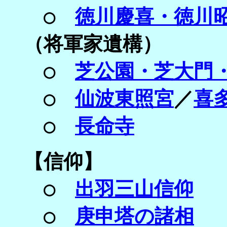
○
徳川慶喜・徳川
（将軍家遺構）
○
芝公園・芝大門
○
仙波東照宮
／
喜
○
長命寺
【
信仰】
○
出羽三山信仰
○
庚申塔の諸相