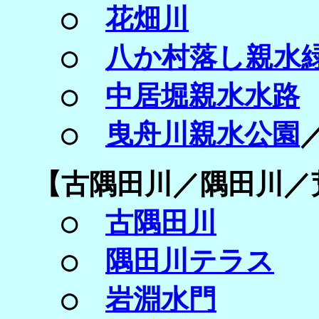
○
花畑川
○
八か村落し親水
○
中居堀親水水路
○
曳舟川親水公園
【
古隅田川／
隅田川／
○
古隅田川
○
隅田川テラス
○
岩淵水門