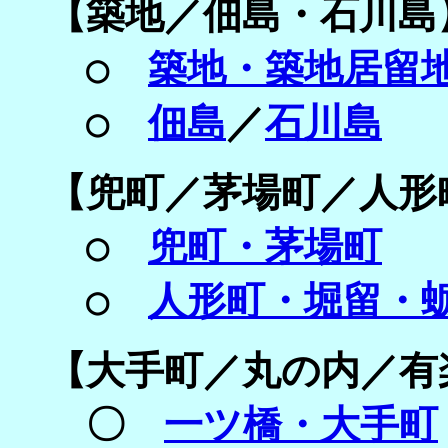
【
築地／
佃島・
石川島
○
築地・築地居留
○
佃島
／
石川島
【
兜町／茅場町／
人形
○
兜町・茅場町
○
人形町・堀留・
【
大手町／
丸の内／
有
〇
一ツ橋・大手町