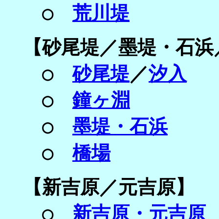
○
荒川堤
【
砂尾堤／
墨堤・石浜
○
砂尾堤
／
汐入
○
鐘ヶ淵
○
墨堤・石浜
○
橋場
【新
吉原／元吉原】
○
新吉原・元吉原