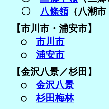
〇
八條領
（八潮市
【
市川市・
浦安市】
○
市川市
○
浦安市
【
金沢八景／
杉田】
○
金沢八景
○
杉田梅林