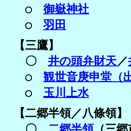
○
御嶽神社
○
羽田
【
三鷹】
〇
井の頭弁財天
／
○
観世音庚申堂（
○
玉川上水
【
二郷半領／
八條領】
〇
二郷半領
（三郷